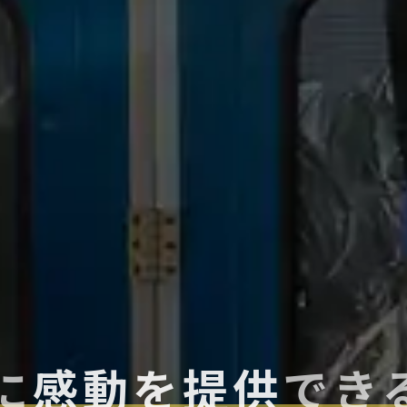
に
感動を提供
でき